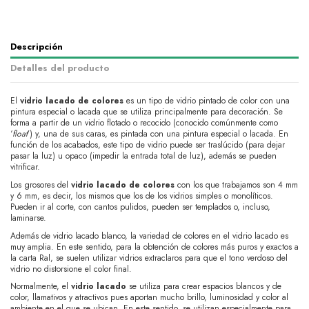
Descripción
Detalles del producto
El
vidrio lacado
de colores
es un tipo de vidrio pintado de color con una
pintura especial o lacada que se utiliza principalmente para decoración. Se
forma a partir de un vidrio flotado o recocido (conocido comúnmente como
‘
float
’) y, una de sus caras, es pintada con una pintura especial o lacada. En
función de los acabados, este tipo de vidrio puede ser traslúcido (para dejar
pasar la luz) u opaco (impedir la entrada total de luz), además se pueden
vitrificar.
Los grosores del
vidrio lacado de colores
con los que trabajamos son 4 mm
y 6 mm, es decir, los mismos que los de los vidrios simples o monolíticos.
Pueden ir al corte, con cantos pulidos, pueden ser templados o, incluso,
laminarse.
Además de vidrio lacado blanco, la variedad de colores en el vidrio lacado es
muy amplia. En este sentido, para la obtención de colores más puros y exactos a
la carta Ral, se suelen utilizar vidrios extraclaros para que el tono verdoso del
vidrio no distorsione el color final.
Normalmente, el
vidrio lacado
se utiliza para crear espacios blancos y de
color, llamativos y atractivos pues aportan mucho brillo, luminosidad y color al
ambiente en el que se ubican. En este sentido, se utilizan especialmente para