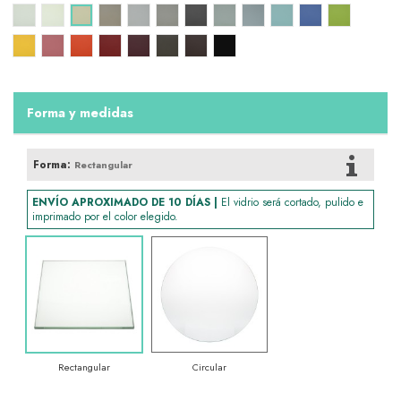
Blanco puro
Blanco
Seta vit
Beige
Gris perla
Gris RAL 7044
Gris FAS
Blu giulietta
Azul pastel lacobel-RAL 1603
Azul verdoso
Azul C-V
Verde V-P
Amarillo RAL 1003
Rosa C-V
Naranja B.R. 60000
Rojo rubí
Granate
Marrón PE 55634
Marrón chocolate RAL 8017
Negro
Forma y medidas
Forma:
Rectangular
ENVÍO APROXIMADO DE 10 DÍAS |
El vidrio será cortado, pulido e
imprimado por el color elegido.
Rectangular
Circular