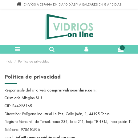
Nota:
ENVÍOS A ESPAÑA EN 5 A 10 DÍAS Y A BALEARES EN 8 A 15 DÍAS
este
sitio
web
incluye
un
sistema
de
accesibilidad.
0
Inicio
Política de privacidad
Política de privacidad
Responsable del sitio web
comprarvidriosonline.com
:
Cristalería Alfeglas SLU
CIF: B44226165
Dirección:
Polígono Industrial La Paz, Calle Jaén, 1, 44195 Teruel
Registro Mercantil de Teruel: tomo 234, folio 211, hoja TE-4815, inscripción 1ª.
Teléfono: 978610596
Email:
info@comprarvidriosonline.com