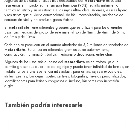
Algunas de las características más destacables del
metacrilato
es su
alta
resistencia
al impacto, su
transmisión luminosa (
93%), su alto aislamiento
térmico acústico y su resistencia a los rayos ultravioleta. Además, es más
ligero
y resistente que el vidrio convencional,
de fácil mecanización, moldeable de
combustión fácil y no produce gases tóxicos.
El
metacrilato
tiene diferentes grosores que se utilizan para los diferentes
usos. Las medidas de grosor de este material son de 3mm, de 4mm, de 5mm,
de 8mm y de 10mm.
Cada año se producen en el mundo alrededor de 3,2 millones de toneladas de
metacrilato
. Se utiliza en diferentes gremios como automovilismo,
construcción, iluminación, óptica, medicina o decoración, entre otras.
Algunos de los usos más curiosos del
metacrilato
es en trofeos, ya que
permite grabar cualquier tipo de logotipo y puede tener infinidad de formas; en
mobiliario, para una apariencia más actual; para urnas, cajas o expositores;
atriles, peanas, bandejas, poster, carteles, fotografías, llaveros personalizados,
identificadores para ferias y congresos o, incluso, lámparas con impresión
digital.
También podría interesarle