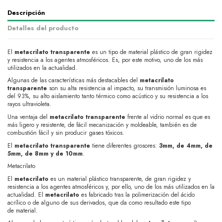
Descripción
Detalles del producto
El
metacrilato
transparente
es un tipo de material plástico de gran rigidez
y resistencia a los agentes atmosféricos. Es, por este motivo, uno de los más
utilizados en la actualidad.
Algunas de las características más destacables del
metacrilato
transparente
son su
alta resistencia
al impacto, su
transmisión luminosa
es
del 93%, su
alto aislamiento
tanto térmico como acústico y su resistencia a los
rayos ultravioleta.
Una ventaja del
metacrilato
transparente
frente al vidrio normal es que es
más
ligero y resistente,
de fácil mecanización y moldeable, también es de
combustión fácil y sin producir gases tóxicos.
El
metacrilato transparente
tiene diferentes grosores:
3mm, de 4mm, de
5mm, de 8mm y de 10mm
.
Metacrilato
El
metacrilato
es un material plástico transparente, de gran rigidez y
resistencia a los agentes atmosféricos y, por ello, uno de los más utilizados en la
actualidad. El
metacrilato
es fabricado tras la
polimerización del ácido
acrílico
o de alguno de sus derivados, que da como resultado este tipo
de material.