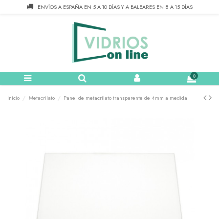
Nota:
ENVÍOS A ESPAÑA EN 5 A 10 DÍAS Y A BALEARES EN 8 A 15 DÍAS
este
sitio
web
incluye
un
sistema
de
accesibilidad.
0
Inicio
Metacrilato
Panel de metacrilato transparente de 4mm a medida