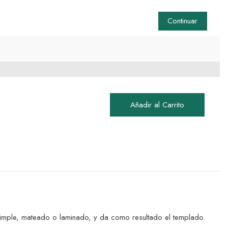
Continuar
Añadir al Carrito
io simple, mateado o laminado, y da como resultado el templado.